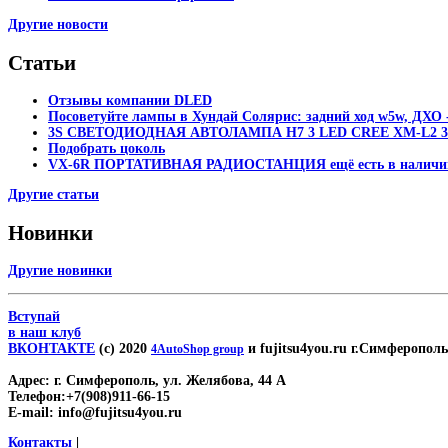
Другие новости
Статьи
Отзывы компании DLED
Посоветуйте лампы в Хундай Солярис: задний ход w5w, ДХО -
3S СВЕТОДИОДНАЯ АВТОЛАМПА H7 3 LED CREE XM-L2 30
Подобрать цоколь
VX-6R ПОРТАТИВНАЯ РАДИОСТАНЦИЯ ещё есть в наличи
Другие статьи
Новинки
Другие новинки
Вступай
в наш клуб
ВКОНТАКТЕ
(c) 2020
и fujitsu4you.ru г.Симферополь
4AutoShop group
Адрес:
г. Симферополь, ул. Желябова, 44 А
Телефон:
+7(908)911-66-15
E-mail:
info@fujitsu4you.ru
Контакты
|