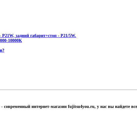
 P21W, задний габарит+стоп - P21/5W.
00-10000K
и?
- современный интернет-магазин fujitsu4you.ru, у нас вы найдете в