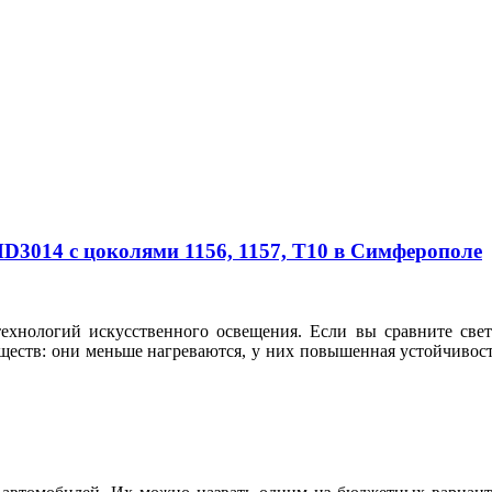
3014 с цоколями 1156, 1157, T10 в Симферополе
технологий искусственного освещения. Если вы сравните с
еств: они меньше нагреваются, у них повышенная устойчивост