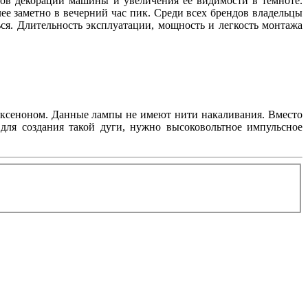
ов декорации машины и увеличения её видимости в темноте.
ее заметно в вечерний час пик. Среди всех брендов владельцы
ься. Длительность эксплуатации, мощность и легкость монтажа
с ксеноном. Данные лампы не имеют нити накаливания. Вместо
 для создания такой дуги, нужно высоковольтное импульсное