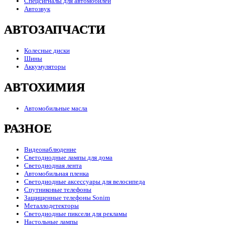
Спецсигналы для автомобилей
Автозвук
АВТОЗАПЧАСТИ
Колесные диски
Шины
Аккумуляторы
АВТОХИМИЯ
Автомобильные масла
РАЗНОЕ
Видеонаблюдение
Светодиодные лампы для дома
Светодиодная лента
Автомобильная пленка
Светодиодные аксессуары для велосипеда
Спутниковые телефоны
Защищенные телефоны Sonim
Металлодетекторы
Светодиодные пиксели для рекламы
Настольные лампы