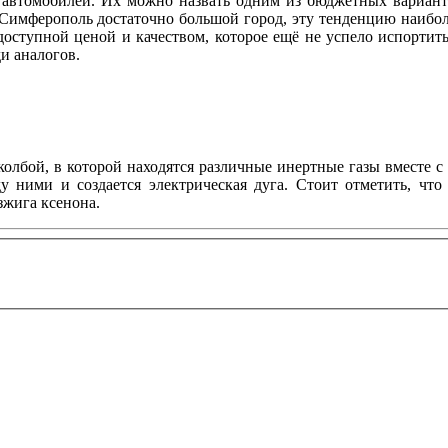
автомобилей. Их можно назвать одним из бюджетных вариант
 Симферополь достаточно большой город, эту тенденцию наибол
доступной ценой и качеством, которое ещё не успело испортит
реди аналогов.
олбой, в которой находятся различные инертные газы вместе 
у ними и создается электрическая дуга. Стоит отметить, что
зжига ксенона.