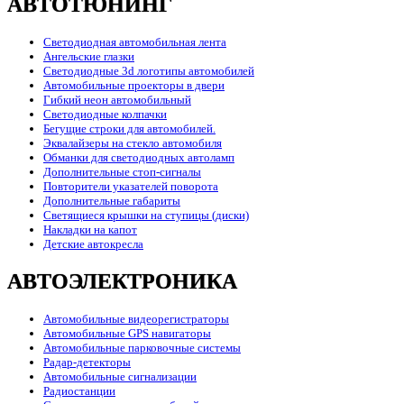
АВТОТЮНИНГ
Светодиодная автомобильная лента
Ангельские глазки
Светодиодные 3d логотипы автомобилей
Автомобильные проекторы в двери
Гибкий неон автомобильный
Светодиодные колпачки
Бегущие строки для автомобилей.
Эквалайзеры на стекло автомобиля
Обманки для светодиодных автоламп
Дополнительные стоп-сигналы
Повторители указателей поворота
Дополнительные габариты
Светящиеся крышки на ступицы (диски)
Накладки на капот
Детские автокресла
АВТОЭЛЕКТРОНИКА
Автомобильные видеорегистраторы
Автомобильные GPS навигаторы
Автомобильные парковочные системы
Радар-детекторы
Автомобильные сигнализации
Радиостанции